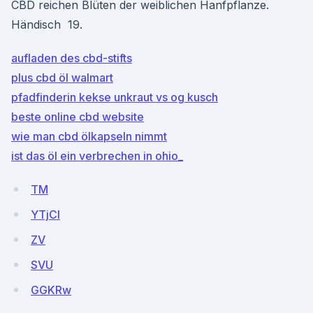
CBD reichen Blüten der weiblichen Hanfpflanze.
Händisch 19.
aufladen des cbd-stifts
plus cbd öl walmart
pfadfinderin kekse unkraut vs og kusch
beste online cbd website
wie man cbd ölkapseln nimmt
ist das öl ein verbrechen in ohio_
TM
YTjCI
ZV
SVU
GGKRw