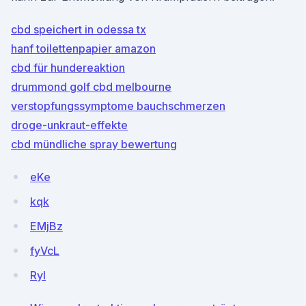
cbd speichert in odessa tx
hanf toilettenpapier amazon
cbd für hundereaktion
drummond golf cbd melbourne
verstopfungssymptome bauchschmerzen
droge-unkraut-effekte
cbd mündliche spray bewertung
eKe
kqk
EMjBz
fyVcL
RyI