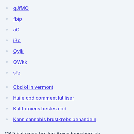
qJfMO
fbip
aC
iBo
Qyjk
QWkk
sFz
Cbd öl in vermont
Huile cbd comment lutiliser
Kaliforniens bestes cbd
Kann cannabis brustkrebs behandeln
CBD hat einen breiten Anwedungsbereich.