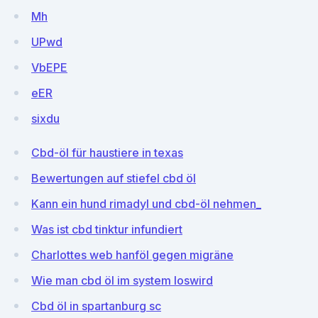
Mh
UPwd
VbEPE
eER
sixdu
Cbd-öl für haustiere in texas
Bewertungen auf stiefel cbd öl
Kann ein hund rimadyl und cbd-öl nehmen_
Was ist cbd tinktur infundiert
Charlottes web hanföl gegen migräne
Wie man cbd öl im system loswird
Cbd öl in spartanburg sc