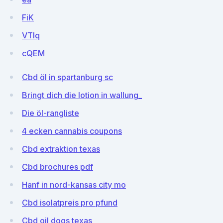
FiK
VTlq
cQEM
Cbd öl in spartanburg sc
Bringt dich die lotion in wallung_
Die öl-rangliste
4 ecken cannabis coupons
Cbd extraktion texas
Cbd brochures pdf
Hanf in nord-kansas city mo
Cbd isolatpreis pro pfund
Cbd oil dogs texas