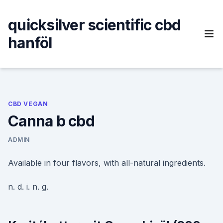
Skip
to
quicksilver scientific cbd
content
hanföl
CBD VEGAN
Canna b cbd
ADMIN
Available in four flavors, with all-natural ingredients.
n. d. i. n. g.