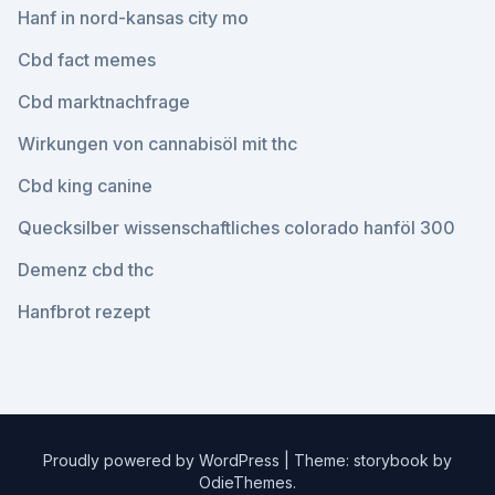
Hanf in nord-kansas city mo
Cbd fact memes
Cbd marktnachfrage
Wirkungen von cannabisöl mit thc
Cbd king canine
Quecksilber wissenschaftliches colorado hanföl 300
Demenz cbd thc
Hanfbrot rezept
Proudly powered by WordPress
|
Theme: storybook by
OdieThemes
.