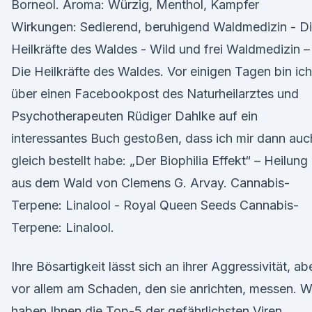
Borneol. Aroma: Würzig, Menthol, Kampfer
Wirkungen: Sedierend, beruhigend Waldmedizin - D
Heilkräfte des Waldes - Wild und frei Waldmedizin –
Die Heilkräfte des Waldes. Vor einigen Tagen bin ich
über einen Facebookpost des Naturheilarztes und
Psychotherapeuten Rüdiger Dahlke auf ein
interessantes Buch gestoßen, dass ich mir dann auc
gleich bestellt habe: „Der Biophilia Effekt“ – Heilung
aus dem Wald von Clemens G. Arvay. Cannabis-
Terpene: Linalool - Royal Queen Seeds Cannabis-
Terpene: Linalool.
Ihre Bösartigkeit lässt sich an ihrer Aggressivität, ab
vor allem am Schaden, den sie anrichten, messen. W
haben Ihnen die Top-5 der gefährlichsten Viren