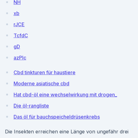
NH
xb
rJCE
TcfdC
gD
azPIc
Cbd tinkturen für haustiere
Moderne asiatische cbd
Hat cbd-öl eine wechselwirkung mit drogen_
Die öl-rangliste
Das öl für bauchspeicheldrüsenkrebs
Die Insekten erreichen eine Länge von ungefähr drei