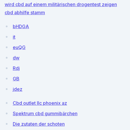
wird cbd auf einem militärischen drogentest zeigen
cbd abhilfe stamm
bHDGA
it
euQG
dw
Rdj
GB
jdez
Cbd outlet llc phoenix az
Spektrum cbd gummibärchen
Die zutaten der schoten